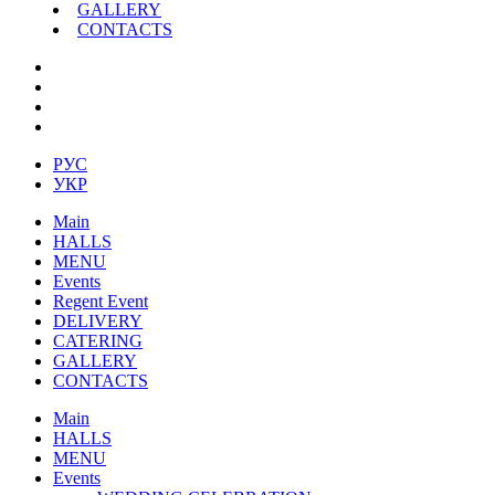
GALLERY
CONTACTS
РУС
УКР
Main
HALLS
MENU
Events
Regent Event
DELIVERY
CATERING
GALLERY
CONTACTS
Main
HALLS
MENU
Events