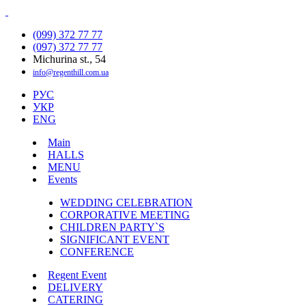
(099) 372 77 77
(097) 372 77 77
Michurina st., 54
info@regenthill.com.ua
РУС
УКР
ENG
Main
HALLS
MENU
Events
WEDDING CELEBRATION
CORPORATIVE MEETING
CHILDREN PARTY`S
SIGNIFICANT EVENT
CONFERENCE
Regent Event
DELIVERY
CATERING