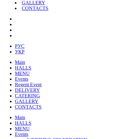
GALLERY
CONTACTS
РУС
УКР
Main
HALLS
MENU
Events
Regent Event
DELIVERY
CATERING
GALLERY
CONTACTS
Main
HALLS
MENU
Events