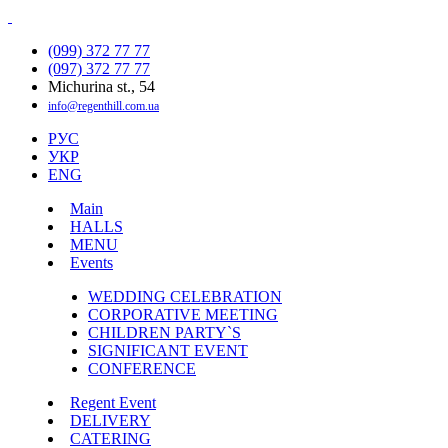
(099) 372 77 77
(097) 372 77 77
Michurina st., 54
info@regenthill.com.ua
РУС
УКР
ENG
Main
HALLS
MENU
Events
WEDDING CELEBRATION
CORPORATIVE MEETING
CHILDREN PARTY`S
SIGNIFICANT EVENT
CONFERENCE
Regent Event
DELIVERY
CATERING