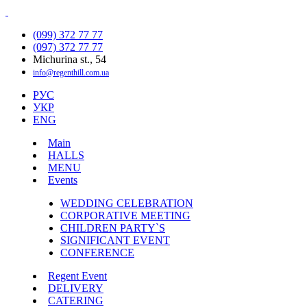
(099) 372 77 77
(097) 372 77 77
Michurina st., 54
info@regenthill.com.ua
РУС
УКР
ENG
Main
HALLS
MENU
Events
WEDDING CELEBRATION
CORPORATIVE MEETING
CHILDREN PARTY`S
SIGNIFICANT EVENT
CONFERENCE
Regent Event
DELIVERY
CATERING