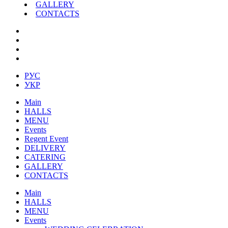
GALLERY
CONTACTS
РУС
УКР
Main
HALLS
MENU
Events
Regent Event
DELIVERY
CATERING
GALLERY
CONTACTS
Main
HALLS
MENU
Events